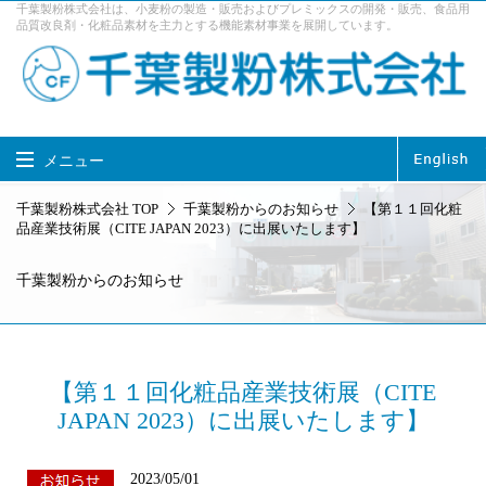
千葉製粉株式会社は、小麦粉の製造・販売およびプレミックスの開発・販売、食品用
品質改良剤・化粧品素材を主力とする機能素材事業を展開しています。
メニュー
千葉製粉株式会社 TOP
千葉製粉株式会社 TOP
千葉製粉からのお知らせ
【第１１回化粧
品産業技術展（CITE JAPAN 2023）に出展いたします】
製品情報
事業内容
千葉製粉からのお知らせ
企業情報
サステナビリティ
採用情報
お問い合せ
アクセス
【第１１回化粧品産業技術展（CITE
JAPAN 2023）に出展いたします】
2023/05/01