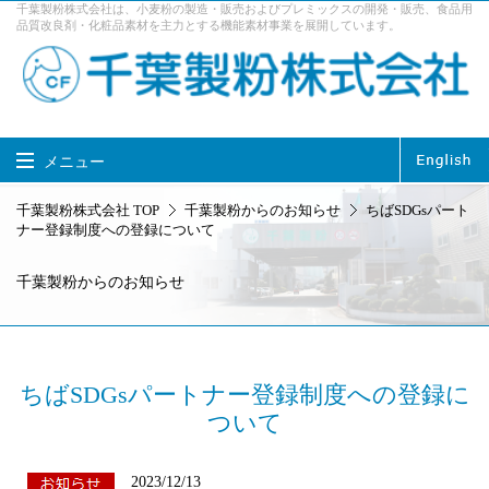
千葉製粉株式会社は、小麦粉の製造・販売およびプレミックスの開発・販売、食品用
品質改良剤・化粧品素材を主力とする機能素材事業を展開しています。
メニュー
千葉製粉株式会社 TOP
千葉製粉株式会社 TOP
千葉製粉からのお知らせ
ちばSDGsパート
ナー登録制度への登録について
製品情報
事業内容
千葉製粉からのお知らせ
企業情報
サステナビリティ
採用情報
お問い合せ
アクセス
ちばSDGsパートナー登録制度への登録に
ついて
2023/12/13