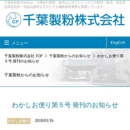
千葉製粉株式会社は、小麦粉の製造・販売およびプレミックスの開発・販売、食品用
品質改良剤・化粧品素材を主力とする機能素材事業を展開しています。
メニュー
千葉製粉株式会社 TOP
千葉製粉株式会社 TOP
千葉製粉からのお知らせ
わかしお便り第
５号 発刊のお知らせ
製品情報
事業内容
千葉製粉からのお知らせ
企業情報
サステナビリティ
採用情報
お問い合せ
アクセス
わかしお便り第５号 発刊のお知らせ
2018/01/16