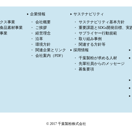
企業情報
サステナビリティ
クス事業
会社概要
サステナビリティ基本方針
食品素材事業
ご挨拶
重要課題とSDGs開発目標、実
事業
経営理念
サプライヤー行動規範
沿革
取り組み事例
環境方針
関連する方針等
関連企業とリンク
採用情報
会社案内（PDF）
千葉製粉が求める人材
先輩社員からのメッセージ
募集要項
© 2017 千葉製粉株式会社