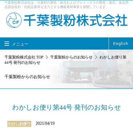
千葉製粉株式会社は、小麦粉の製造・販売およびプレミックスの開発・販売、食品用
品質改良剤・化粧品素材を主力とする機能素材事業を展開しています。
メニュー
千葉製粉株式会社 TOP
千葉製粉株式会社 TOP
千葉製粉からのお知らせ
わかしお便り第
44号 発刊のお知らせ
製品情報
事業内容
千葉製粉からのお知らせ
企業情報
サステナビリティ
採用情報
お問い合せ
アクセス
わかしお便り第44号 発刊のお知らせ
2021/04/19