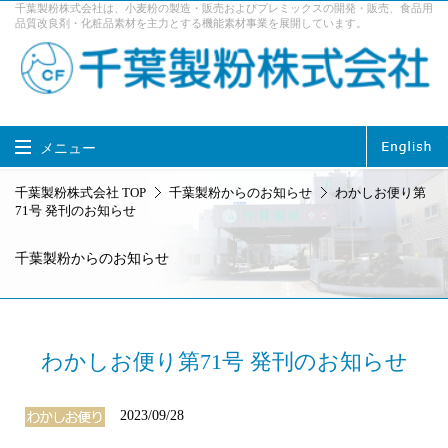
千葉製粉株式会社は、小麦粉の製造・販売およびプレミックスの開発・販売、食品用
品質改良剤・化粧品素材を主力とする機能素材事業を展開しています。
メニュー
千葉製粉株式会社 TOP
千葉製粉株式会社 TOP
千葉製粉からのお知らせ
わかしお便り第
71号 発刊のお知らせ
製品情報
事業内容
千葉製粉からのお知らせ
企業情報
サステナビリティ
採用情報
お問い合せ
アクセス
わかしお便り第71号 発刊のお知らせ
2023/09/28