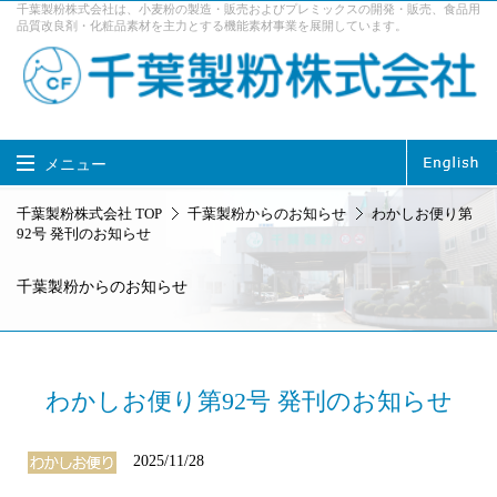
千葉製粉株式会社は、小麦粉の製造・販売およびプレミックスの開発・販売、食品用
品質改良剤・化粧品素材を主力とする機能素材事業を展開しています。
メニュー
千葉製粉株式会社 TOP
千葉製粉株式会社 TOP
千葉製粉からのお知らせ
わかしお便り第
92号 発刊のお知らせ
製品情報
事業内容
千葉製粉からのお知らせ
企業情報
サステナビリティ
採用情報
お問い合せ
アクセス
わかしお便り第92号 発刊のお知らせ
2025/11/28