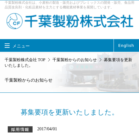
千葉製粉株式会社は、小麦粉の製造・販売およびプレミックスの開発・販売、食品用
品質改良剤・化粧品素材を主力とする機能素材事業を展開しています。
メニュー
千葉製粉株式会社 TOP
千葉製粉株式会社 TOP
千葉製粉からのお知らせ
募集要項を更新
いたしました。
製品情報
事業内容
千葉製粉からのお知らせ
企業情報
サステナビリティ
採用情報
お問い合せ
アクセス
募集要項を更新いたしました。
2017/04/01