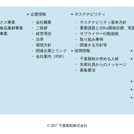
企業情報
サステナビリティ
クス事業
会社概要
サステナビリティ基本方針
食品素材事業
ご挨拶
重要課題とSDGs開発目標、実
事業
経営理念
サプライヤー行動規範
沿革
取り組み事例
環境方針
関連する方針等
関連企業とリンク
採用情報
会社案内（PDF）
千葉製粉が求める人材
先輩社員からのメッセージ
募集要項
© 2017 千葉製粉株式会社