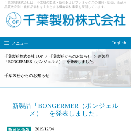
千葉製粉株式会社は、小麦粉の製造・販売およびプレミックスの開発・販売、食品用
品質改良剤・化粧品素材を主力とする機能素材事業を展開しています。
メニュー
千葉製粉株式会社 TOP
千葉製粉株式会社 TOP
千葉製粉からのお知らせ
新製品
「BONGERMER（ボンジェルメ）」を発表しました。
製品情報
事業内容
千葉製粉からのお知らせ
企業情報
サステナビリティ
採用情報
お問い合せ
アクセス
新製品「BONGERMER（ボンジェル
メ）」を発表しました。
2019/12/04