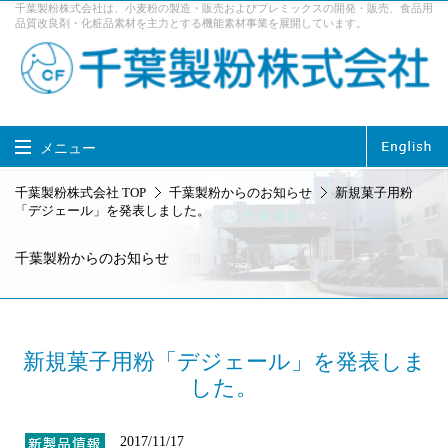
千葉製粉株式会社は、小麦粉の製造・販売およびプレミックスの開発・販売、食品用
品質改良剤・化粧品素材を主力とする機能素材事業を展開しています。
メニュー
千葉製粉株式会社 TOP
千葉製粉株式会社 TOP
千葉製粉からのお知らせ
新規菓子用粉
「デジェール」を発表しました。
製品情報
事業内容
千葉製粉からのお知らせ
企業情報
サステナビリティ
採用情報
お問い合せ
アクセス
新規菓子用粉「デジェール」を発表しま
した。
2017/11/17