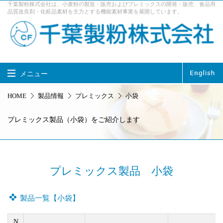
千葉製粉株式会社は、小麦粉の製造・販売およびプレミックスの開発・販売、食品用
品質改良剤・化粧品素材を主力とする機能素材事業を展開しています。
メニュー
千葉製粉株式会社 TOP
HOME
製品情報
プレミックス
小袋
製品情報
事業内容
プレミックス製品（小袋）をご紹介します
企業情報
サステナビリティ
採用情報
お問い合せ
プレミックス製品 小袋
アクセス
製品一覧【小袋】
N