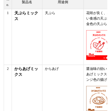
製品名
用途例
o.
天ぷらミック
1
天ぷら
花咲が良く、ボ
ス
い食感の天ぷら
金色の天ぷらが
からあげミッ
2
からあげ
醤油味の効いた
クス
あげミックスで
ンジ色の揚げ色