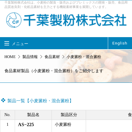
千葉製粉株式会社は、小麦粉の製造・販売およびプレミックスの開発・販売、食品用
品質改良剤・化粧品素材を主力とする機能素材事業を展開しています。
メニュー
千葉製粉株式会社 TOP
HOME
製品情報
食品素材
小麦澱粉・混合澱粉
製品情報
事業内容
食品素材製品（小麦澱粉・混合澱粉）をご紹介します
企業情報
サステナビリティ
採用情報
お問い合せ
製品一覧【小麦澱粉・混合澱粉】
アクセス
No.
製品名
製品区分
食
AS−225
1
小麦澱粉