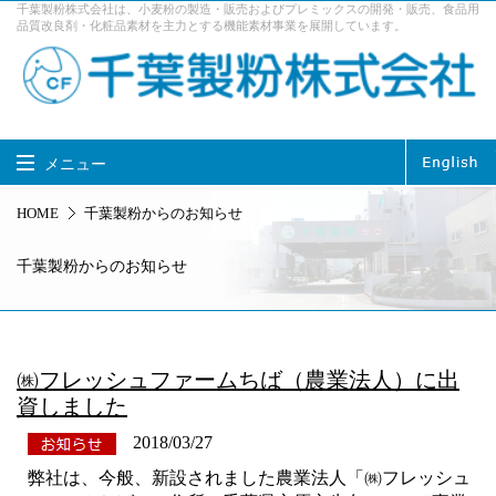
千葉製粉株式会社は、小麦粉の製造・販売およびプレミックスの開発・販売、食品用
品質改良剤・化粧品素材を主力とする機能素材事業を展開しています。
メニュー
千葉製粉株式会社 TOP
HOME
千葉製粉からのお知らせ
製品情報
事業内容
千葉製粉からのお知らせ
企業情報
サステナビリティ
採用情報
お問い合せ
㈱フレッシュファームちば（農業法人）に出
アクセス
資しました
2018/03/27
弊社は、今般、新設されました農業法人「㈱フレッシュ