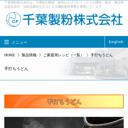
千葉製粉株式会社は、小麦粉の製造・販売およびプレミックスの開発・販売、食品用
品質改良剤・化粧品素材を主力とする機能素材事業を展開しています。
メニュー
千葉製粉株式会社 TOP
HOME
製品情報
ご家庭用レシピ（一覧）
手打ちうどん
製品情報
事業内容
手打ちうどん
企業情報
サステナビリティ
採用情報
お問い合せ
アクセス
手打ちうどん